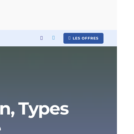
LES OFFRES
on, Types
e