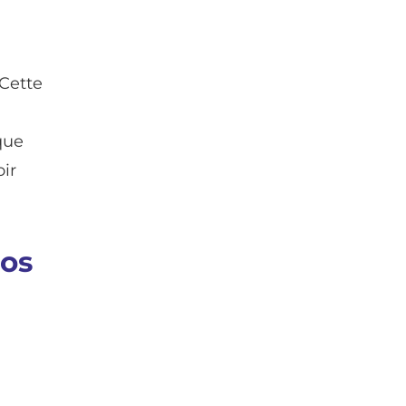
 Cette
que
ir
vos