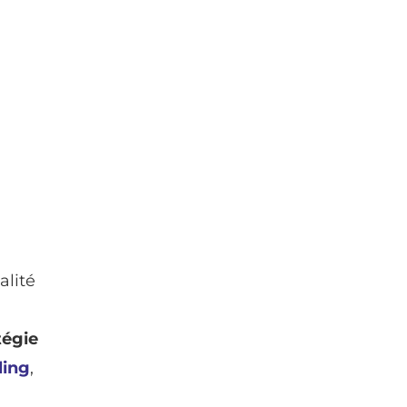
alité
tégie
ling
,