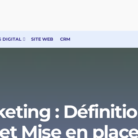
 DIGITAL
SITE WEB
CRM
ting : Définiti
et Mise en plac