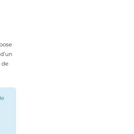
opose
 d’un
s de
de