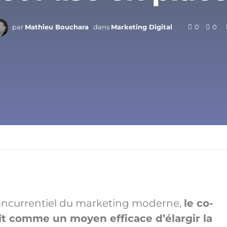
par
Mathieu Bouchara
dans
Marketing Digital
0
0
oncurrentiel du marketing moderne,
le co-
t comme un moyen efficace d’élargir la