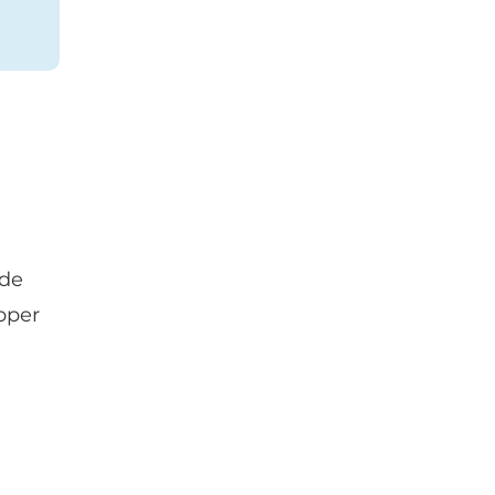
 de
pper