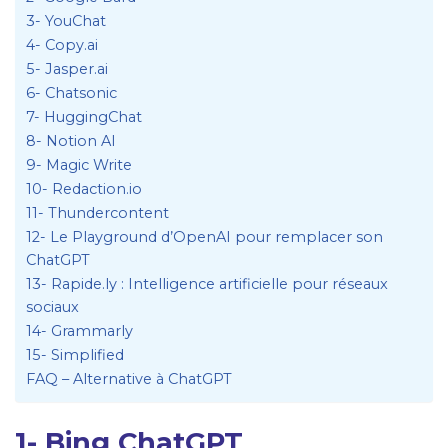
3- YouChat
4- Copy.ai
5- Jasper.ai
6- Chatsonic
7- HuggingChat
8- Notion AI
9- Magic Write
10- Redaction.io
11- Thundercontent
12- Le Playground d’OpenAI pour remplacer son
ChatGPT
13- Rapide.ly : Intelligence artificielle pour réseaux
sociaux
14- Grammarly
15- Simplified
FAQ – Alternative à ChatGPT
1- Bing ChatGPT