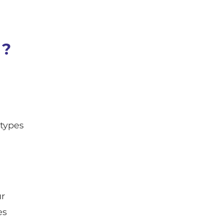
 ?
 types
ur
es