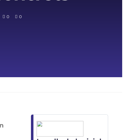
0
0
on