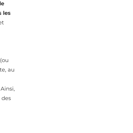
de
 les
et
 (ou
te, au
. Ainsi,
e des