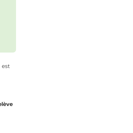
il est
elève