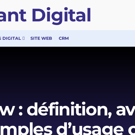
 DIGITAL
SITE WEB
CRM
 : définition, 
emples d’usage 