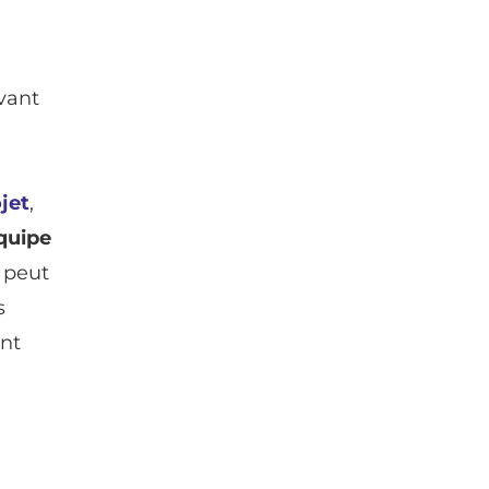
vant
jet
,
quipe
n peut
s
ent