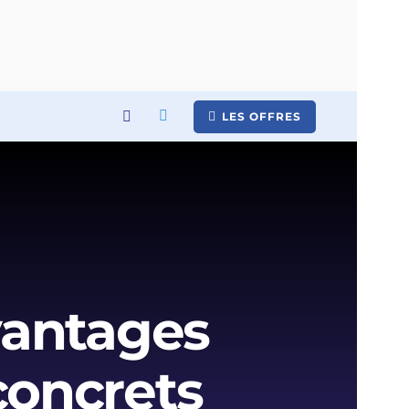
LES OFFRES
avantages
concrets