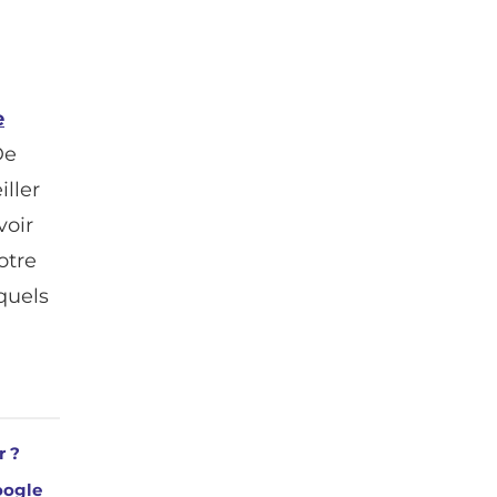
e
De
iller
voir
otre
quels
r ?
oogle