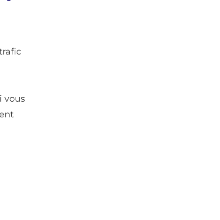
rafic
i vous
lent