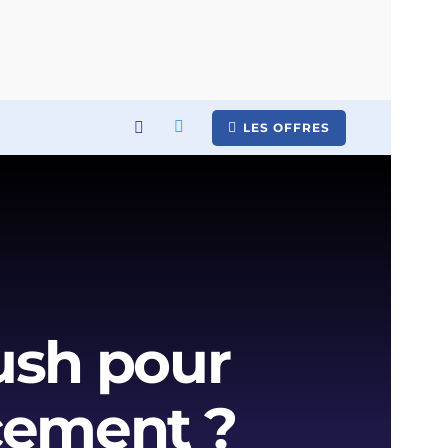
LES OFFRES
ush pour
cement ?