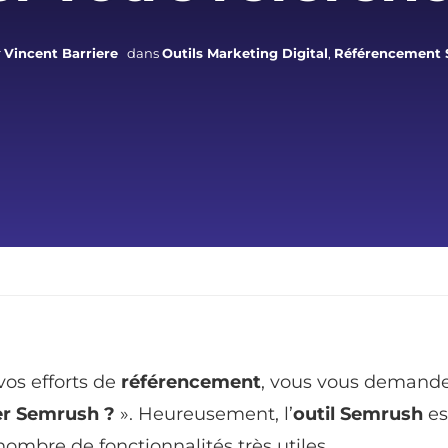
r
Vincent Barriere
dans
Outils Marketing Digital
,
Référencement 
vos efforts de
référencement
, vous vous demand
er Semrush ?
». Heureusement, l’
outil Semrush
es
 nombre de fonctionnalités très utiles.