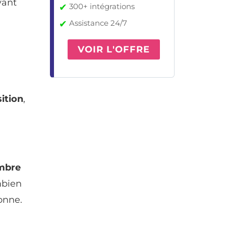
vant
✔
300+ intégrations
✔
Assistance 24/7
VOIR L'OFFRE
ition
,
mbre
mbien
onne.