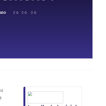
SEO
0
0
0
ez
t