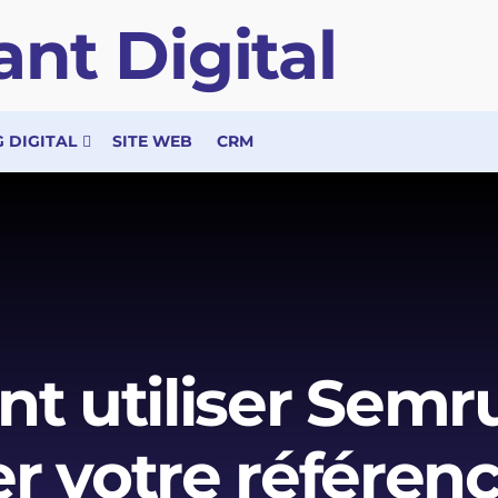
 DIGITAL
SITE WEB
CRM
 utiliser Semr
er votre référen