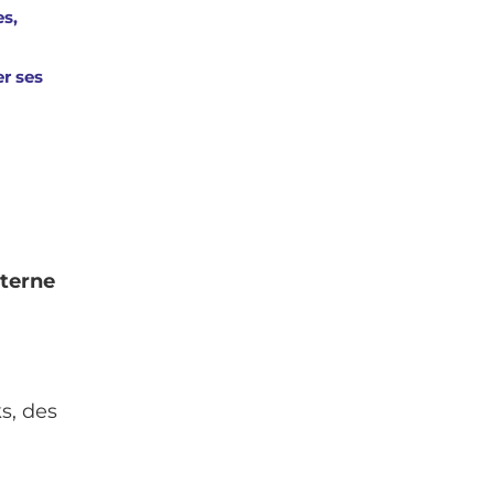
es,
er ses
nterne
s, des