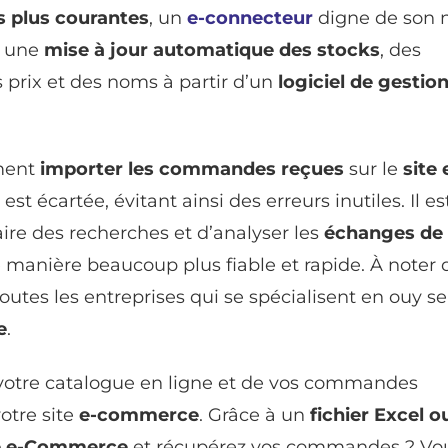
es plus courantes
, un
e-connecteur
digne de son
r une
mise à jour automatique des stocks
, des
s prix et des noms à partir d’un
logiciel de gestio
ment
importer les commandes reçues
sur le
site 
 est écartée, évitant ainsi des erreurs inutiles. Il es
faire des recherches et d’analyser les
échanges de
 de manière beaucoup plus fiable et rapide. À noter
outes les entreprises qui se spécialisent en ouy se
e
.
votre catalogue en ligne et de vos commandes
otre site
e-commerce
. Grâce à un
fichier Excel o
e e-Commerce
et récupérez vos commandes ? Vo