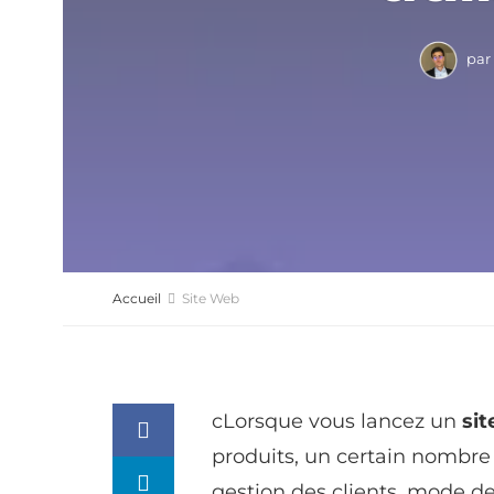
par
Accueil
Site Web
cLorsque vous lancez un
sit
produits, un certain nombre 
gestion des clients, mode de 