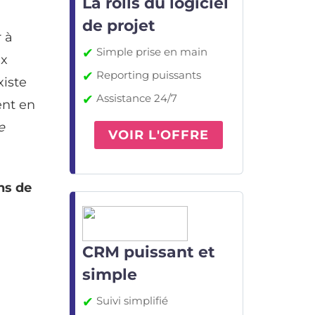
La rolls du logiciel
de projet
 à
✔
Simple prise en main
ux
✔
Reporting puissants
xiste
✔
Assistance 24/7
ent en
e
VOIR L'OFFRE
ns de
CRM puissant et
simple
✔
Suivi simplifié