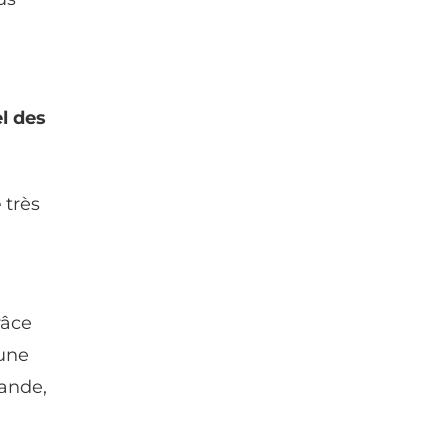
l des
e
très
râce
 une
ande,