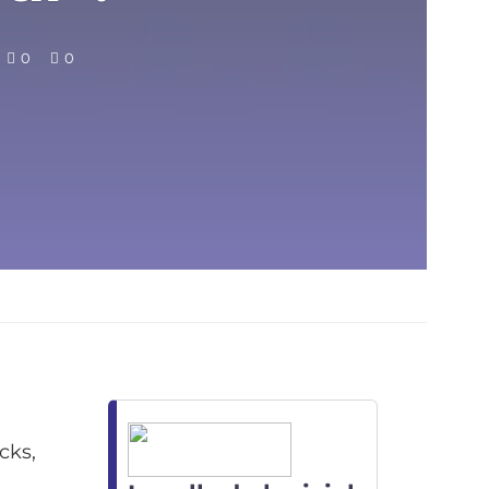
0
0
cks,