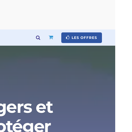
LES OFFRES
gers et
rotéger