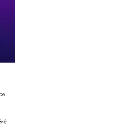
 ce
éré