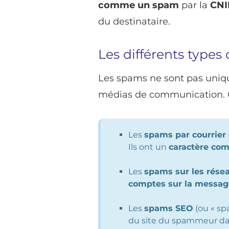
comme un spam
par la
CN
du destinataire.
Les différents type
Les spams ne sont pas uniqu
médias de communication. O
Les
spams par courrier
Ils ont un
caractère co
Les
spams sur les rése
comptes sur la message
Les
spams SEO
(ou « sp
du site du spammeur dans