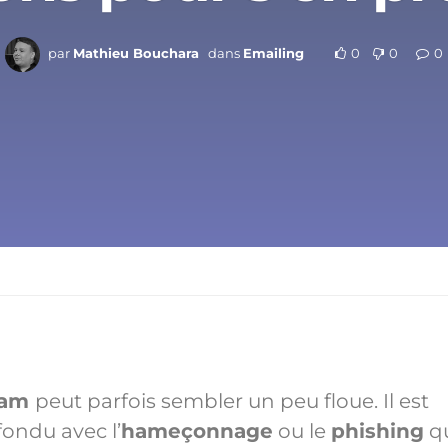
par
Mathieu Bouchara
dans
Emailing
0
0
0
pam
peut parfois sembler un peu floue. Il est
ondu avec l’
hameçonnage
ou le
phishing
q