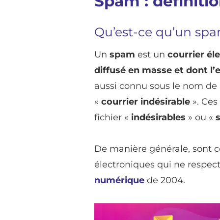
Spam : définiti
Qu’est-ce qu’un sp
Un
spam
est un
courrier él
diffusé en masse et dont l’
aussi connu sous le nom de
«
courrier indésirable
». Ces
fichier «
indésirables
» ou «
De manière générale, sont 
électroniques qui ne respec
numérique
de 2004.