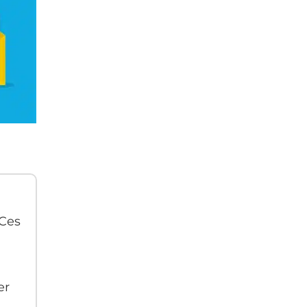
 Ces
er